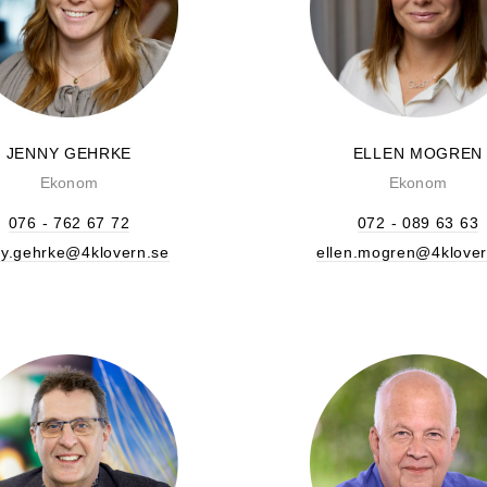
JENNY GEHRKE
ELLEN MOGREN
Ekonom
Ekonom
076 - 762 67 72
072 - 089 63 63
ny.gehrke@4klovern.se
ellen.mogren@4klover