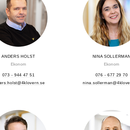
ANDERS HOLST
NINA SOLLERMA
Ekonom
Ekonom
073 - 944 47 51
076 - 677 29 70
ers.holst@4klovern.se
nina.sollerman@4klove