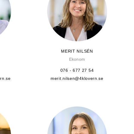
D
MERIT NILSÉN
Ekonom
076 - 677 27 54
rn.se
merit.nilsen@4klovern.se