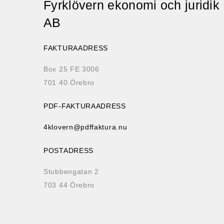
Fyrklövern ekonomi och juridik
AB
FAKTURAADRESS
Box 25 FE 3006
701 40 Örebro
PDF-FAKTURAADRESS
4klovern@pdffaktura.nu
POSTADRESS
Stubbengatan 2
703 44 Örebro