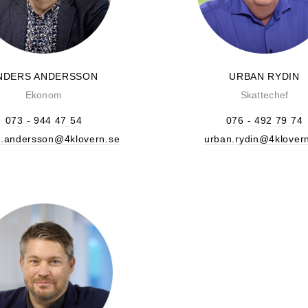
NDERS ANDERSSON
URBAN RYDIN
Ekonom
Skattechef
073 - 944 47 54
076 - 492 79 74
s.andersson@4klovern.se
urban.rydin@4klover