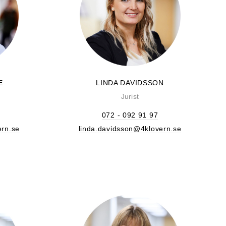
E
LINDA DAVIDSSON
Jurist
072 - 092 91 97
ern.se
linda.davidsson@4klovern.se