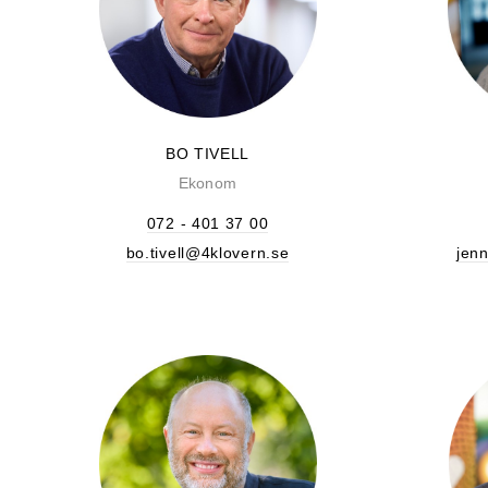
BO TIVELL
Ekonom
072 - 401 37 00
bo.tivell@4klovern.se
jen