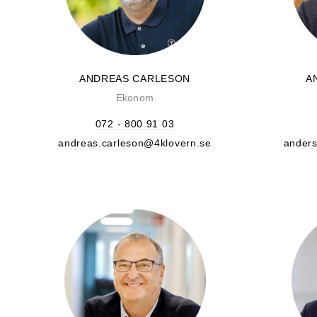
ANDREAS CARLESON
A
Ekonom
072 - 800 91 03
andreas.carleson@4klovern.se
ander