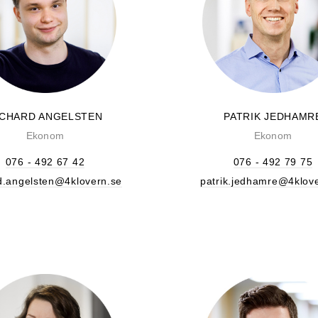
ICHARD ANGELSTEN
PATRIK JEDHAMR
Ekonom
Ekonom
076 - 492 67 42
076 - 492 79 75
d.angelsten@4klovern.se
patrik.jedhamre@4klov