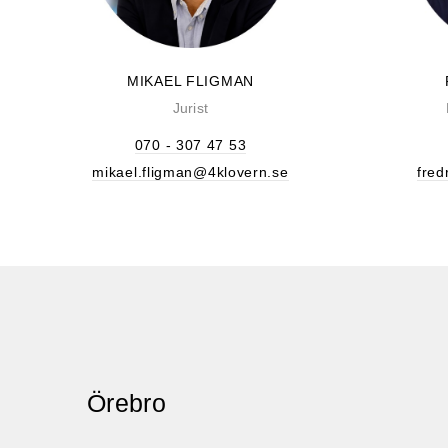
MIK
AEL FLIGMAN
Jurist
070 - 307 47 53
mikael.fligman@4klovern.se
fred
Örebro