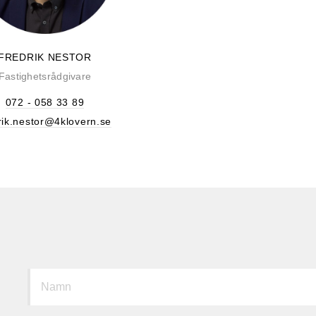
FREDRIK NESTOR
Fastighetsrådgivare
072 - 058 33 89
rik.nestor@4klovern.se