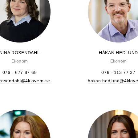
NINA ROSENDAHL
HÅKAN HEDLUN
Ekonom
Ekonom
076 - 677 87 68
076 - 113 77 37
.rosendahl@4klovern.se
hakan.hedlund@4klove