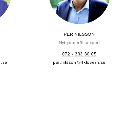
PER NILSSON
Nyttjanderättsexpert
072 - 333 36 05
n.se
per.nilsson@4klovern.se