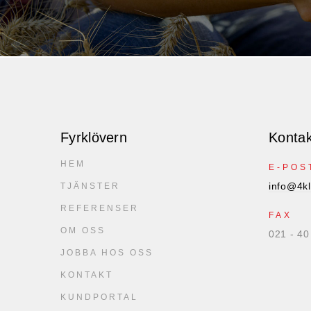
Fyrklövern
Kontak
HEM
E-POS
info@4kl
TJÄNSTER
REFERENSER
FAX
OM OSS
021 - 40
JOBBA HOS OSS
KONTAKT
KUNDPORTAL