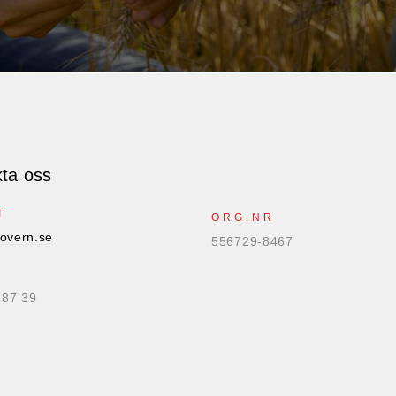
ta oss
T
ORG.NR
overn.se
556729-8467
 87 39