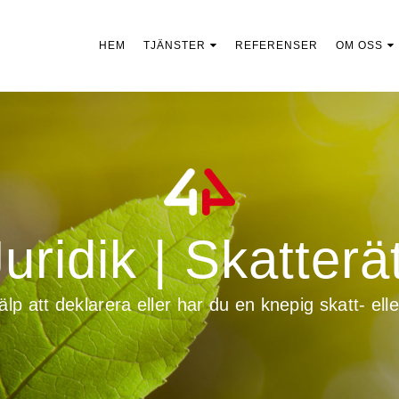
HEM
TJÄNSTER
REFERENSER
OM OSS
uridik | Skatterä
lp att deklarera eller har du en knepig skatt- e