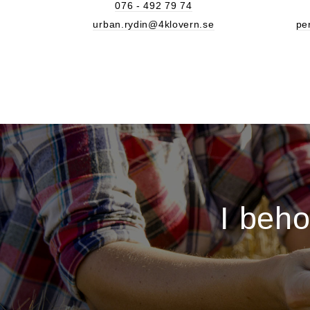
076 - 492 79 74
urban.rydin@4klovern.se
pe
I beh