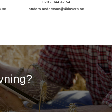
073 - 944 47 54
n.se
anders.andersson@4klovern.se
vning?