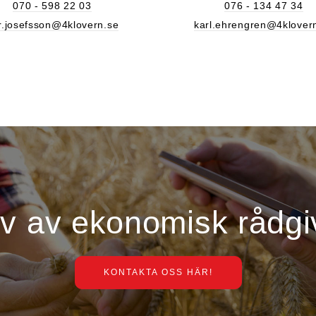
070 - 598 22 03
076 - 134 47 34
r.josefsson@4klovern.se
karl.ehrengren@4klover
ov av ekonomisk rådgi
KONTAKTA OSS HÄR!