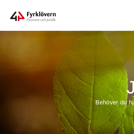
J
Behöver du hjä