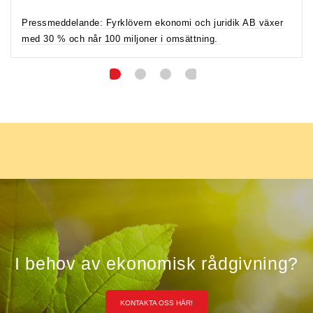
Pressmeddelande: Fyrklövern ekonomi och juridik AB växer
med 30 % och når 100 miljoner i omsättning.
1
2
3
4
I behov av ekonomisk rådgivning?
KONTAKTA OSS HÄR!