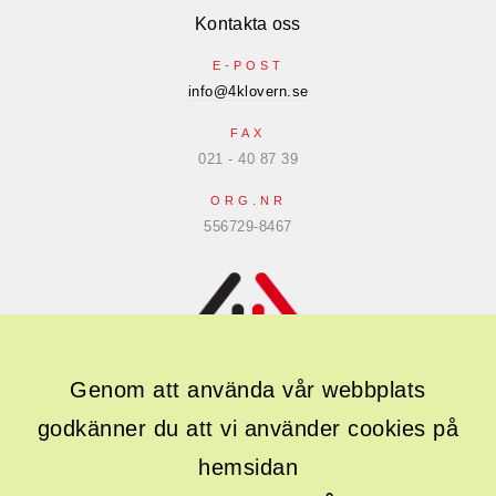
Kontakta oss
E-POST
info@4klovern.se
FAX
021 - 40 87 39
ORG.NR
556729-8467
Genom att använda vår webbplats
godkänner du att vi använder cookies på
Följ oss gärna i sociala medier
hemsidan