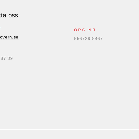
ta oss
T
ORG.NR
overn.se
556729-8467
 87 39