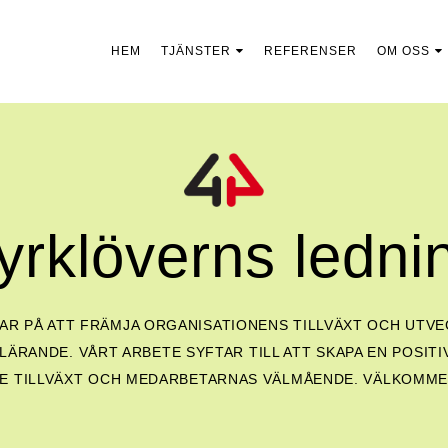
HEM
TJÄNSTER
REFERENSER
OM OSS
yrklöverns ledni
 PÅ ATT FRÄMJA ORGANISATIONENS TILLVÄXT OCH UTVEC
RANDE. VÅRT ARBETE SYFTAR TILL ATT SKAPA EN POSITI
E TILLVÄXT OCH MEDARBETARNAS VÄLMÅENDE. VÄLKOMMEN