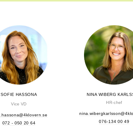
SOFIE HASSONA
NINA WIBERG KARL
HR-chef
Vice VD
nina.wibergkarlsson@4kl
e.hassona@4klovern.se
076-134 00 49
072 - 050 20 64