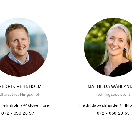
REDRIK REHNHOLM
MATHILDA WÅHLAN
Affärsutvecklingschef
ledningsassistent
ik.rehnholm@4klovern.se
mathilda.wahlander@4klo
072 - 050 20 57
072 - 050 20 69