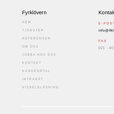
Fyrklövern
Kontak
HEM
E-POS
info@4kl
TJÄNSTER
REFERENSER
FAX
OM OSS
021 - 40
JOBBA HOS OSS
KONTAKT
KUNDPORTAL
INTRANÄT
VISSELBLÅSNING