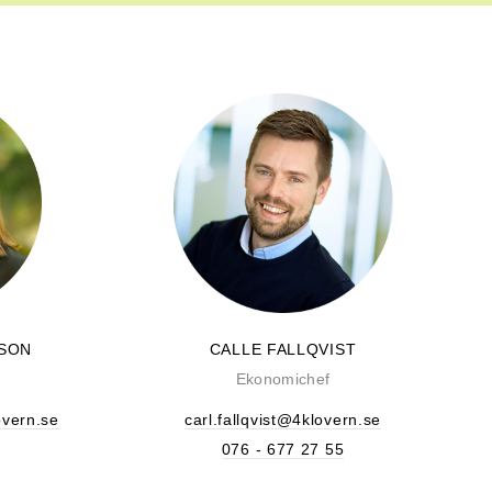
SSON
CALLE FALLQVIST
Ekonomichef
overn.se
carl.fallqvist@4klovern.se
076 - 677 27 55