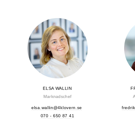
ELSA WALLIN
F
Marknadschef
elsa.wallin@4klovern.se
fredr
070 - 650 87 41