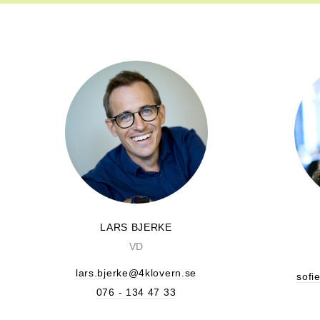
LARS BJERKE
VD
lars.bjerke@4klovern.se
sofi
076 - 134 47 33