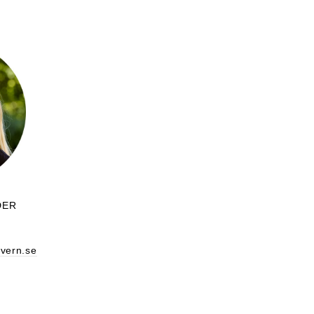
DER
vern.se