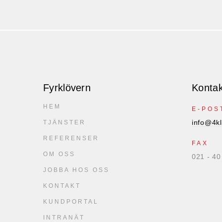
Fyrklövern
Kontak
HEM
E-POS
info@4kl
TJÄNSTER
REFERENSER
FAX
OM OSS
021 - 40
JOBBA HOS OSS
KONTAKT
KUNDPORTAL
INTRANÄT