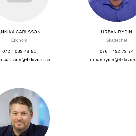
ANNIKA CARLSSON
URBAN RYDIN
Ekonom
Skattechef
072 - 089 48 51
076 - 492 79 74
a.carlsson@4klovern.se
urban.rydin@4klover