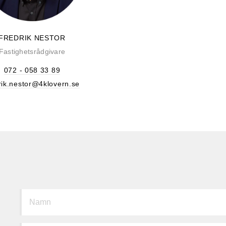
FREDRIK NESTOR
Fastighetsrådgivare
072 - 058 33 89
rik.nestor@4klovern.se