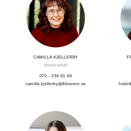
CAMILLA KJELLERBY
F
Kontorschef
070 - 234 61 60
camilla.kjellerby@4klovern.se
fredr