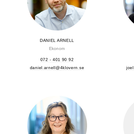
DANIEL ARNELL
Ekonom
072 - 401 90 92
daniel.arnell@4klovern.se
joe