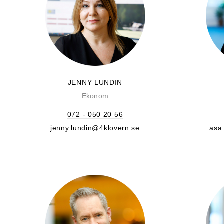
JENNY LUNDIN
Ekonom
072 - 050 20 56
jenny.lundin@4klovern.se
asa