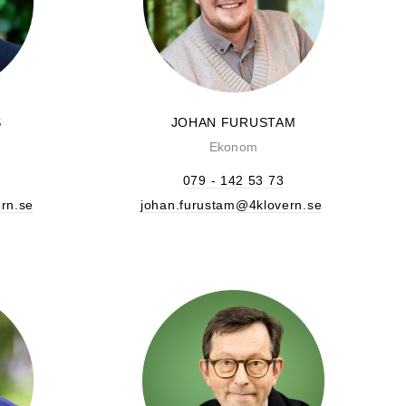
S
JOHAN FURUSTAM
Ekonom
079 - 142 53 73
rn.se
johan.furustam@4klovern.se