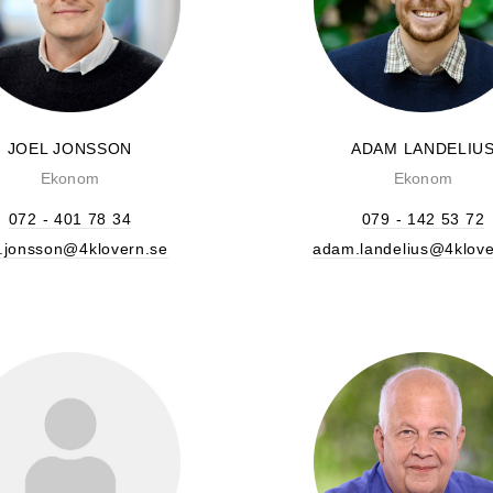
JOEL JONSSON
ADAM LANDELIU
Ekonom
Ekonom
072 - 401 78 34
079 - 142 53 72
l.jonsson@4klovern.se
adam.landelius@4klove