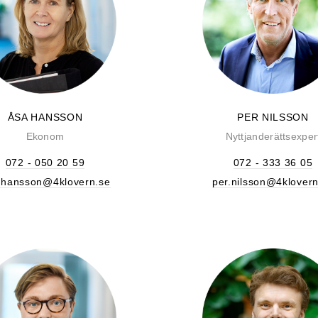
ÅSA HANSSON
PER NILSSON
Ekonom
Nyttjanderättsexper
072 - 050 20 59
072 - 333 36 05
.hansson@4klovern.se
per.nilsson@4klovern