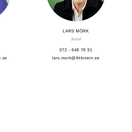
LARS MÖRK
Jurist
072 - 648 78 91
n.se
lars.mork@4klovern.se