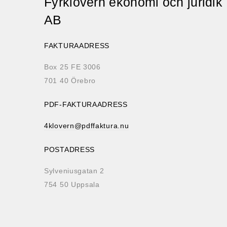
Fyrklövern ekonomi och juridik
AB
FAKTURAADRESS
Box 25 FE 3006
701 40 Örebro
PDF-FAKTURAADRESS
4klovern@pdffaktura.nu
POSTADRESS
Sylveniusgatan 2
754 50 Uppsala