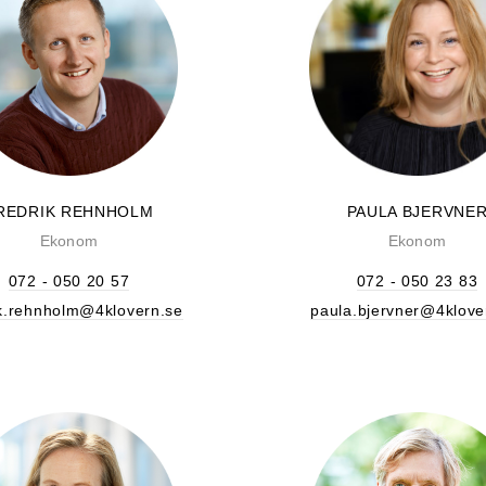
REDRIK REHNHOLM
PAULA BJERVNE
Ekonom
Ekonom
072 - 050 20 57
072 - 050 23 83
ik.rehnholm@4klovern.se
paula.bjervner@4klove