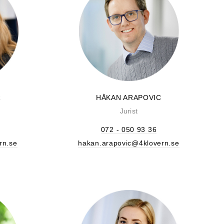
R
HÅKAN ARAPOVIC
Jurist
072 - 050 93 36
rn.se
hakan.arapovic@4klovern.se