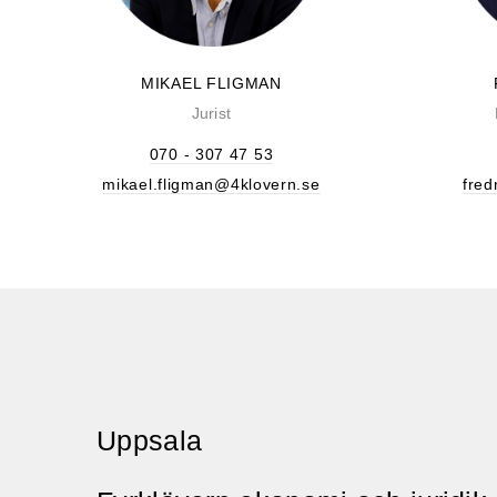
MIKAEL FLIGMAN
Jurist
070 - 307 47 53
mikael.fligman@4klovern.se
fred
Uppsala