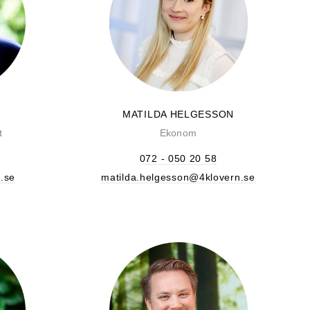
MATILDA HELGESSON
t
Ekonom
072 - 050 20 58
.se
matilda.helgesson@4klovern.se