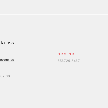
ta oss
T
ORG.NR
overn.se
556729-8467
 87 39