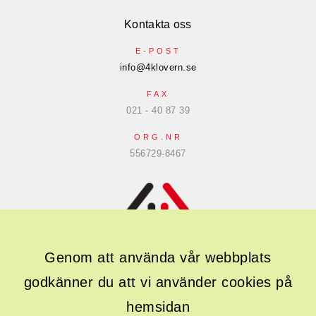
Kontakta oss
E-POST
info@4klovern.se
FAX
021 - 40 87 39
ORG.NR
556729-8467
Genom att använda vår webbplats
godkänner du att vi använder cookies på
Följ oss gärna i sociala medier
hemsidan