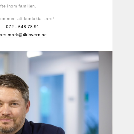
te inom familjen.
kommen att kontakta Lars!
072 - 648 78 91
lars.mork@4klovern.se