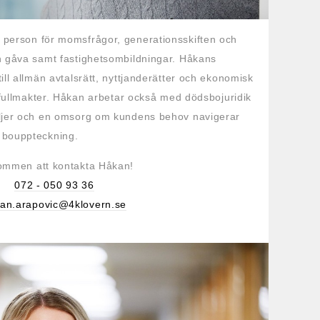
 person för momsfrågor, generationsskiften och
h gåva samt fastighetsombildningar. Håkans
ill allmän avtalsrätt, nyttjanderätter och ekonomisk
dsfullmakter. Håkan arbetar också med dödsbojuridik
aljer och en omsorg om kundens behov navigerar
h bouppteckning.
ommen att kontakta Håkan!
072 - 050 93 36
an.arapovic@4klovern.se