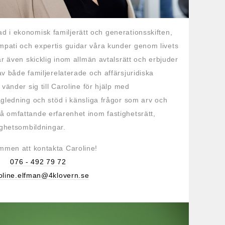
d i ekonomisk familjerätt och generationsskiften,
pati och expertis guidar våra kunder genom livets
är även skicklig inom allmän avtalsrätt och erbjuder
v både familjerelaterade och affärsjuridiska
vänder sig till Caroline för hjälp med
ägledning och stöd i känsliga frågor som arv och
 omfattande erfarenhet inom fastighetsrätt,
tighetsombildningar.
mmen att kontakta Caroline!
076 - 492 79 72
oline.elfman@4klovern.se