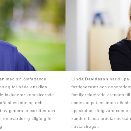
 han med sin omfattande
Linda Davidsson
har djupa 
tning för både enskilda
fastighetsrätt och generations
de inkluderar komplicerade
familjerelaterade ärenden til
srättsbeskattning och
spetskompetens inom dödsboj
t av generationsskiften och
uppskattad rådgivare som enga
n en ovärderlig tillgång för
kunder. Linda arbetar också 
g.
i avtalsfrågor.