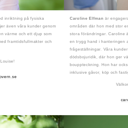
d inriktning på fysiska
Caroline Elfman
är engagera
djer även våra kunder genom
områden där hon med stor em
 en värme och ett djup som
stora förändringar. Caroline 
med framtidsfullmakter och
en trygg hand i hanteringen a
frågeställningar. Våra kunder 
dödsbojuridik, där hon ger v
Louise!
bouppteckning. Hon har också
inklusive gåvor, köp och fas
overn.se
Välko
car