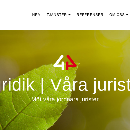
HEM
TJÄNSTER
REFERENSER
OM OSS
ridik | Våra juris
Möt våra jordnära jurister