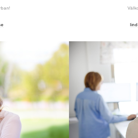
rban!
Välk
se
lin