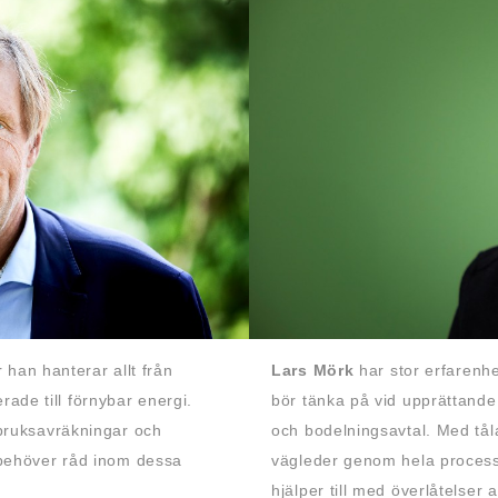
r han hanterar allt från
Lars Mörk
har stor erfarenh
erade till förnybar energi.
bör tänka på vid upprättande
bruksavräkningar och
och bodelningsavtal. Med tål
 behöver råd inom dessa
vägleder genom hela process
hjälper till med överlåtelser 