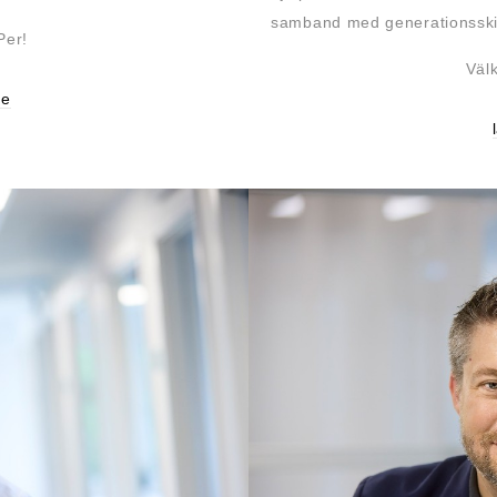
samband med generationsskif
Per!
Väl
se