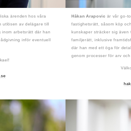
diska ärenden hos våra
Håkan Arapovic
är vår go-to
h utlösen av delägare till
fastighetsrätt, såsom köp oc
 inom arbetsrätt där han
kunskaper sträcker sig även t
rådgivning inför eventuell
familjerätt, inklusive framti
där han med ett öga för det
genom processer för arv oc
kael!
Välk
.se
hak