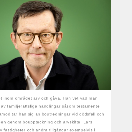
et inom området arv och gåva. Han vet vad man
 av familjerättsliga handlingar såsom testamente
amod tar han sig an boutredningar vid dödsfall och
en genom bouppteckning och arvskifte. Lars
av fastigheter och andra tillgångar exempelvis i