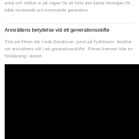
avtal och stöttar er på vägen för att hitta den bästa lösningen för
både nuvarande och kommande generation.
Arvsrättens betydelse vid ett generationsskifte
Titta på filmen där Linda Davidsson, jurist på Fyrklövern, berättar
om arvsrättens roll i ett generationsskifte. Filmen kommer från en
föreläsning i ämnet.