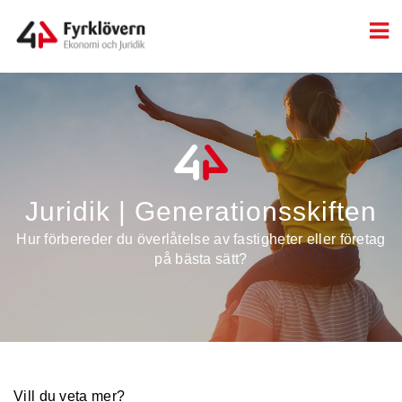
Juridik | Generationsskiften
Hur förbereder du överlåtelse av fastigheter eller företag
på bästa sätt?
Vill du veta mer?