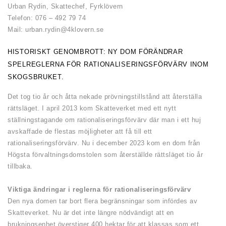
Urban Rydin, Skattechef, Fyrklövern
Telefon: 076 – 492 79 74
Mail: urban.rydin@4klovern.se
HISTORISKT GENOMBROTT: NY DOM FÖRÄNDRAR
SPELREGLERNA FÖR RATIONALISERINGSFÖRVÄRV INOM
SKOGSBRUKET.
Det tog tio år och åtta nekade prövningstillstånd att återställa
rättsläget. I april 2013 kom Skatteverket med ett nytt
ställningstagande om rationaliseringsförvärv där man i ett huj
avskaffade de flestas möjligheter att få till ett
rationaliseringsförvärv. Nu i december 2023 kom en dom från
Högsta förvaltningsdomstolen som återställde rättsläget tio år
tillbaka.
Viktiga ändringar i reglerna för rationaliseringsförvärv
Den nya domen tar bort flera begränsningar som infördes av
Skatteverket. Nu är det inte längre nödvändigt att en
brukningsenhet överstiger 400 hektar för att klassas som ett