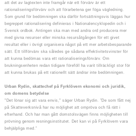
att det av lagtexten inte framgår när ett förvärv är ett
rationaliseringsförvärv och att förarbetena ger föga vägledning.
Som grund för bedömningen ska därför fortsättningsvis läggas hur
begreppet rationalisering definieras i Nationalencyklopedin och i
Svensk ordbok. Antingen ska man med andra ord producera mer
med givna resurser eller minska resursåtgången för ett givet
resultat eller i övrigt organisera något på ett mer arbetsbesparande
sätt. Ett tillförvärv ska således ge sådana effektivitetsvinster för
att kunna bedömas vara ett rationaliseringsförvärv. Om
brukningsenheten redan tidigare föreföll ha varit tillräckligt stor för
att kunna brukas på ett rationellt sätt ändrar inte bedömningen.
Urban Rydin, skattechef på Fyrklövern ekonomi och juridik,
om domens betydelse
"Det lönar sig att vara envis," säger Urban Rydin. ”De som fått nej
på Skatteverksnivå har nu möjlighet att ompröva och få rätt i
efterhand. Och har man gått domstolsvägen finns möjligheten till
prövning genom resningsinstitutet. Det kan vi på Fyrklövern vara
behjälpliga med.”