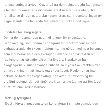
rationaliseringsförvärv. Kravet på att den tidigare ägda fastigheten
eller den förvärvade fastighetens areal inte får vara obetydlig i
förhållande till den nya brukningsenheten, samt begränsningen av
vägavståndet mellan ägda fastigheter, är också borttagna.
Fördelar för skogsägare
Denna dom öppnar upp nya möjligheter för skogsägare.
Skogsavdrag, som normalt är begränsat till 50 procent av den
avdragsgrundande skogsintäkten, kan nu göras med hela beloppet
som motsvarar hela den avdragsgrundande skogsintäkten om
fastigheten är ett rationaliseringsförvärv. I praktiken har
skogsägarna kunnat använda dubbelt så mycket av intäkten från
en avverkning till att finansiera skogsköpet. Reglerna har inte
betydelse bara för skogsavdrag utan även för avsättning till
ersättningsfond, där det utgör ett krav för avsättning att förvärvet
är ett rationaliseringsförvärv.
Rättslig tydlighet
Högsta förvaltningsdomstolen konstaterar i sin vägledande dom