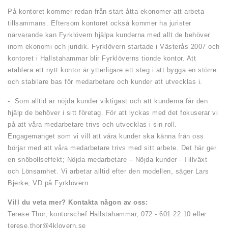
På kontoret kommer redan från start åtta ekonomer att arbeta
tillsammans. Eftersom kontoret också kommer ha jurister
närvarande kan Fyrklövern hjälpa kunderna med allt de behöver
inom ekonomi och juridik. Fyrklövern startade i Västerås 2007 och
kontoret i Hallstahammar blir Fyrklöverns tionde kontor. Att
etablera ett nytt kontor är ytterligare ett steg i att bygga en större
och stabilare bas för medarbetare och kunder att utvecklas i.
- Som alltid är nöjda kunder viktigast och att kunderna får den
hjälp de behöver i sitt företag. För att lyckas med det fokuserar vi
på att våra medarbetare trivs och utvecklas i sin roll.
Engagemanget som vi vill att våra kunder ska känna från oss
börjar med att våra medarbetare trivs med sitt arbete. Det här ger
en snöbollseffekt; Nöjda medarbetare – Nöjda kunder - Tillväxt
och Lönsamhet. Vi arbetar alltid efter den modellen, säger Lars
Bjerke, VD på Fyrklövern.
Vill du veta mer? Kontakta någon av oss:
Terese Thor, kontorschef Hallstahammar, 072 - 601 22 10 eller
terese.thor@4klovern.se