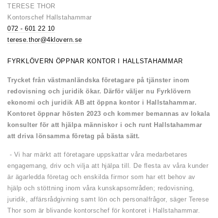
TERESE THOR
Kontorschef Hallstahammar
072 - 601 22 10
terese.thor@4klovern.se
FYRKLÖVERN ÖPPNAR KONTOR I HALLSTAHAMMAR
Trycket från västmanländska företagare på tjänster inom
redovisning och juridik ökar. Därför väljer nu Fyrklövern
ekonomi och juridik AB att öppna kontor i Hallstahammar.
Kontoret öppnar hösten 2023 och kommer bemannas av lokala
konsulter för att hjälpa människor i och runt Hallstahammar
att driva lönsamma företag på bästa sätt.
- Vi har märkt att företagare uppskattar våra medarbetares
engagemang, driv och vilja att hjälpa till. De flesta av våra kunder
är ägarledda företag och enskilda firmor som har ett behov av
hjälp och stöttning inom våra kunskapsområden; redovisning,
juridik, affärsrådgivning samt lön och personalfrågor, säger Terese
Thor som är blivande kontorschef för kontoret i Hallstahammar.