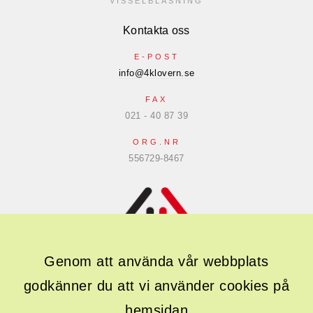
VISSELBLÅSNING
Kontakta oss
E-POST
info@4klovern.se
FAX
021 - 40 87 39
ORG.NR
556729-8467
Genom att använda vår webbplats
godkänner du att vi använder cookies på
Följ oss gärna i sociala medier
hemsidan