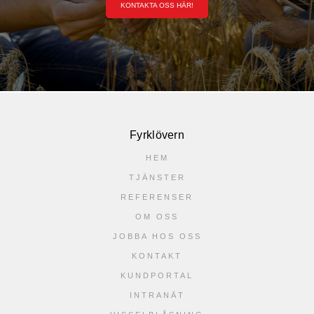
KONTAKTA OSS HÄR!
Fyrklövern
HEM
TJÄNSTER
REFERENSER
OM OSS
JOBBA HOS OSS
KONTAKT
KUNDPORTAL
INTRANÄT